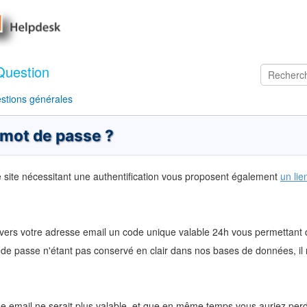
Question
stions générales
 mot de passe ?
e site nécessitant une authentification vous proposent également
un lie
r vers votre adresse email un code unique valable 24h vous permettant
de passe n'étant pas conservé en clair dans nos bases de données, il 
se email ne serait plus valable, et que en même temps vous auriez per