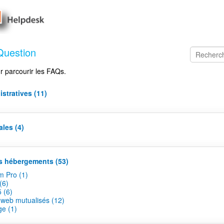
Question
r parcourir les FAQs.
stratives (11)
les (4)
s hébergements (53)
m Pro (1)
(6)
 (6)
web mutualisés (12)
e (1)